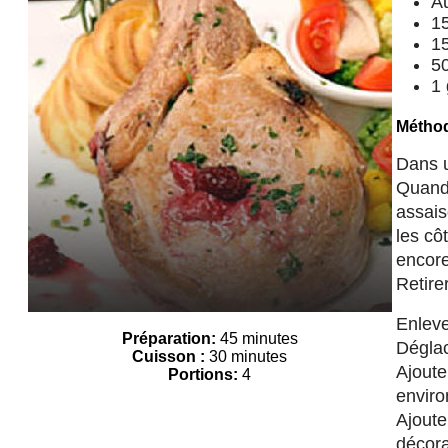
Au
15
15
50
1 
Métho
Dans u
Quand 
assais
les cô
encore
Retire
Enleve
Préparation:
45 minutes
Déglac
Cuisson
:
30 minutes
Ajoute
Portions:
4
enviro
Ajoute
décora